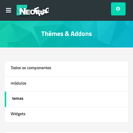
Thèmes & Addons
Todos os componentes
13
módulos
0
temas
1
Widgets
12