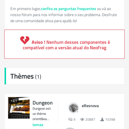
Em primeiro lugar,
confira as perguntas frequentes
ou vá ao
nosso fórum para nos informar sobre o seu problema. Desfrute
de uma comunidade ativa para ajudá-lo!
Aviso !
Nenhum desses componentes é
compatível com a versão atual do NeoFrag
Thèmes
(1)
1.4.1
Dungeon
eResnova
Dungeon est
un thème
orient&ea...
9
20887
10398
temas