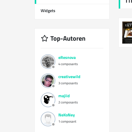
T
Widgets
12
1.4.1
Top-Autoren
eResnova
4 composants
creativewild
3 composants
majiid
2 composants
NeKoNey
1 composant