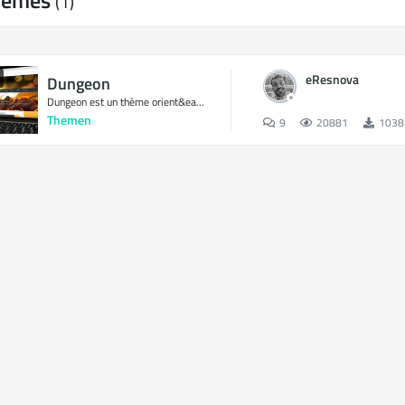
hèmes
(1)
eResnova
Dungeon
Dungeon est un thème orient&ea...
Themen
9
20881
1038