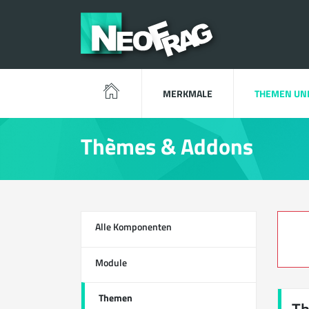
MERKMALE
THEMEN UN
Thèmes & Addons
Alle Komponenten
13
Module
0
Themen
1