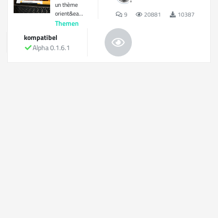
un thème
orient&ea...
9
20881
10387
Themen
kompatibel
Alpha 0.1.6.1