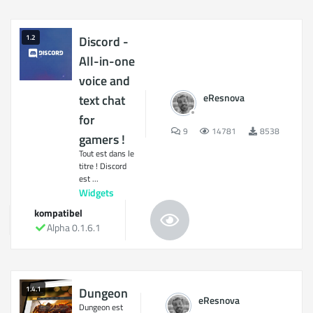
1.2
Discord -
All-in-one
voice and
eResnova
text chat
for
9
14781
8538
gamers !
Tout est dans le
titre ! Discord
est ...
Widgets
kompatibel
Alpha 0.1.6.1
1.4.1
Dungeon
eResnova
Dungeon est