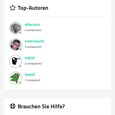
Top-Autoren
eResnova
4 composants
creativewild
3 composants
majiid
2 composants
Zaekof
1 composant
Brauchen Sie Hilfe?