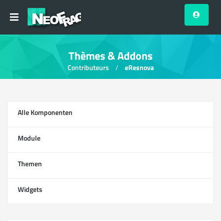
Thèmes & Addons
Contributeurs
eResnova
Alle Komponenten
13
Module
0
Themen
1
Widgets
12