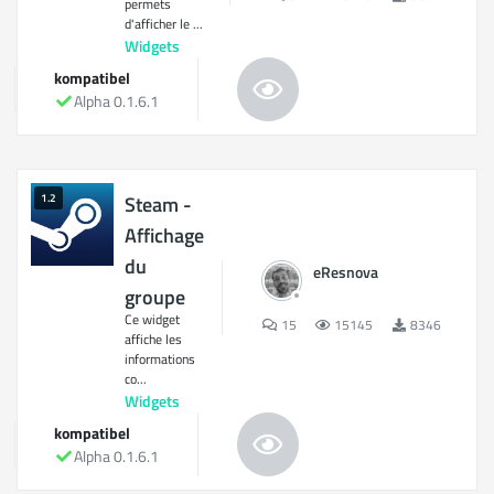
permets
d'afficher le ...
Widgets
kompatibel
Alpha 0.1.6.1
1.2
Steam -
Affichage
du
eResnova
groupe
Ce widget
15
15145
8346
affiche les
informations
co...
Widgets
kompatibel
Alpha 0.1.6.1