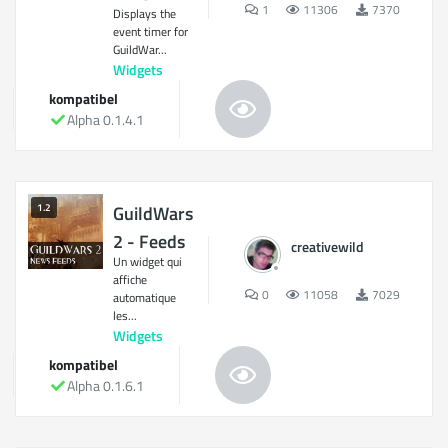
1
11306
7370
Displays the
event timer for
GuildWar...
Widgets
kompatibel
Alpha 0.1.4.1
1.2
GuildWars
2 - Feeds
creativewild
Un widget qui
affiche
0
11058
7029
automatique
les...
Widgets
kompatibel
Alpha 0.1.6.1