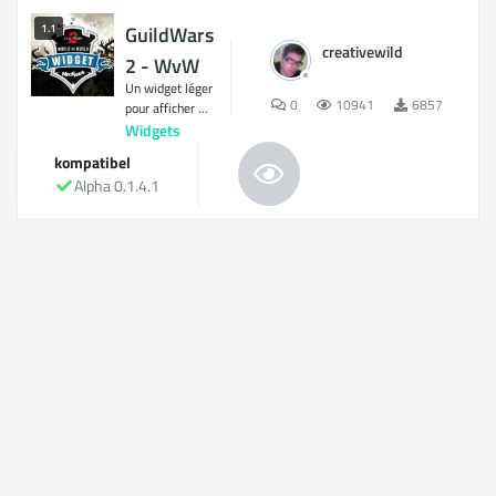
1.1
GuildWars
creativewild
2 - WvW
Un widget léger
0
10941
6857
pour afficher ...
Widgets
kompatibel
Alpha 0.1.4.1