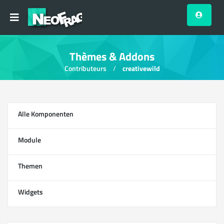
Thèmes & Addons
Contributeurs
creativewild
Alle Komponenten
13
Module
0
Themen
1
Widgets
12