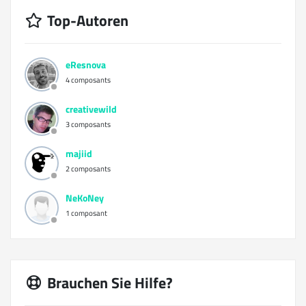
Top-Autoren
eResnova
4 composants
creativewild
3 composants
majiid
2 composants
NeKoNey
1 composant
Brauchen Sie Hilfe?